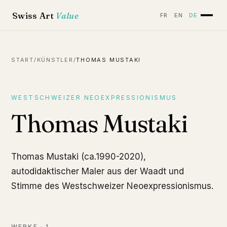
Swiss Art
Value
FR
EN
DE
START
/
KÜNSTLER
/
THOMAS MUSTAKI
WESTSCHWEIZER NEOEXPRESSIONISMUS
Thomas Mustaki
Thomas Mustaki (ca.1990-2020),
autodidaktischer Maler aus der Waadt und
Stimme des Westschweizer Neoexpressionismus.
Le Bon Vivant
Acryl und Mischtechnik auf Leinwand
WERKE
·
1