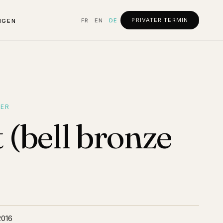
PRIVATER TERMIN
FR
EN
DE
NGEN
ER
 (bell bronze
2016