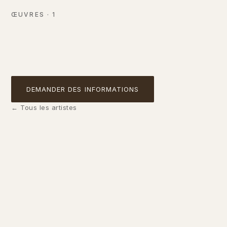
Crayon et fusain sur papier
ŒUVRES
·
1
NON DISPONIBLE
01
DEMANDER DES INFORMATIONS
←
Tous les artistes