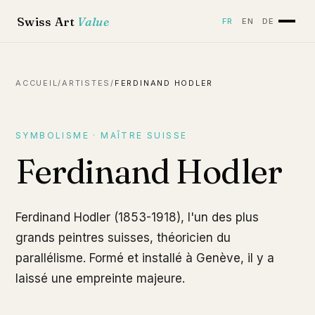
Swiss Art
Value
FR
EN
DE
ACCUEIL
/
ARTISTES
/
FERDINAND HODLER
SYMBOLISME · MAÎTRE SUISSE
Ferdinand Hodler
Ferdinand Hodler (1853-1918), l'un des plus
grands peintres suisses, théoricien du
parallélisme. Formé et installé à Genève, il y a
laissé une empreinte majeure.
Étude de nu masculin