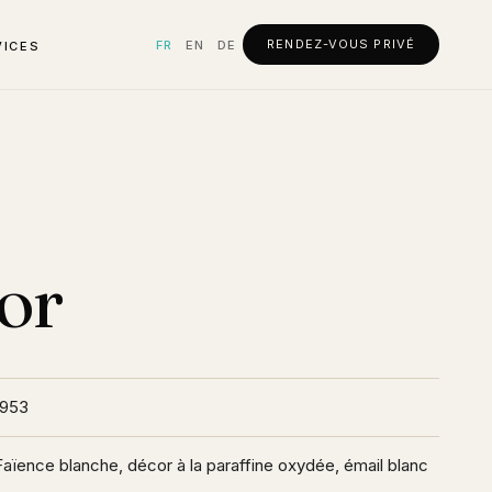
RENDEZ-VOUS PRIVÉ
FR
EN
DE
VICES
or
1953
Faïence blanche, décor à la paraffine oxydée, émail blanc