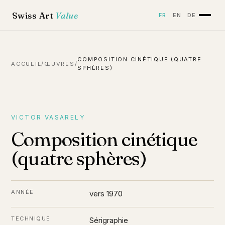
Swiss Art
Value
FR
EN
DE
COMPOSITION CINÉTIQUE (QUATRE
ACCUEIL
/
ŒUVRES
/
SPHÈRES)
VICTOR VASARELY
Composition cinétique
(quatre sphères)
ANNÉE
vers 1970
TECHNIQUE
Sérigraphie